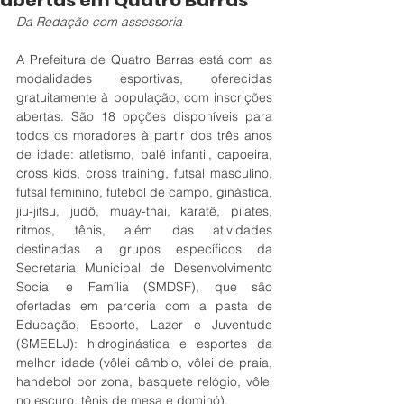
abertas em Quatro Barras
Da Redação com assessoria
A Prefeitura de Quatro Barras está com as 
modalidades esportivas, oferecidas 
gratuitamente à população, com inscrições 
abertas. São 18 opções disponíveis para 
todos os moradores à partir dos três anos 
de idade: atletismo, balé infantil, capoeira, 
cross kids, cross training, futsal masculino, 
futsal feminino, futebol de campo, ginástica, 
jiu-jitsu, judô, muay-thai, karatê, pilates, 
ritmos, tênis, além das atividades 
destinadas a grupos específicos da 
Secretaria Municipal de Desenvolvimento 
Social e Família (SMDSF), que são 
ofertadas em parceria com a pasta de 
Educação, Esporte, Lazer e Juventude 
(SMEELJ): hidroginástica e esportes da 
melhor idade (vôlei câmbio, vôlei de praia, 
handebol por zona, basquete relógio, vôlei 
no escuro, tênis de mesa e dominó).