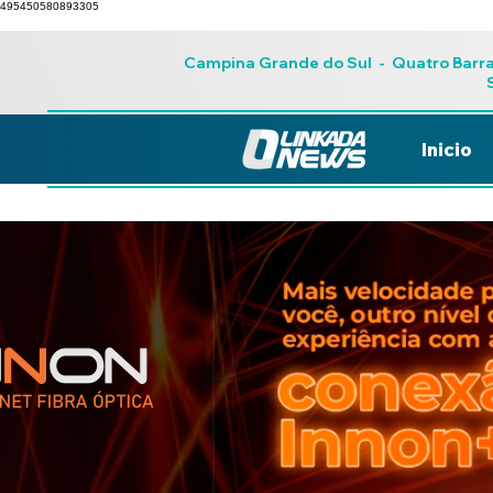
495450580893305
Campina Grande do Sul
-
Quatro Barr
Inicio