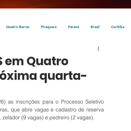
Quatro Barras
Piraquara
Paraná
Brasil
Curitiba
da
Tunas do Paraná
Cultura
Turismo
Entretenimento
S em Quatro
róxima quarta-
6) as inscrições para o Processo Seletivo 
rras, que abre vagas e cadastro de reserva 
para os cargos de inspetor de alunos (7 vagas), zelador (9 vagas) e pedreiro (2 vagas).	