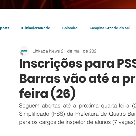
posts
#LinkadaNaRede
Colombo
Campina Grande do Sul
Linkada News
21 de mai. de 2021
Política
Policial
Bocaiúva do Sul
Litoral
Parceria Linka
Inscrições para PS
Barras vão até a p
feira (26)
Seguem abertas até a próxima quarta-feira (2
Simplificado (PSS) da Prefeitura de Quatro Ba