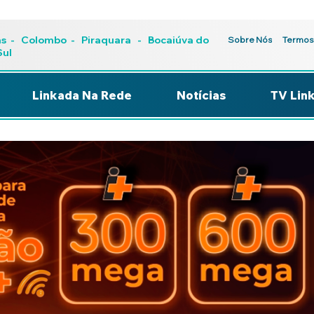
as
-
Colombo
-
Piraquara
- Bocaiúva do
Sobre Nós
Termos
Sul
Linkada Na Rede
Notícias
TV Lin