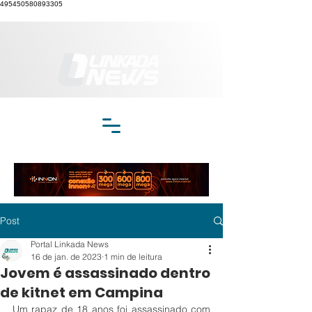
495450580893305
Post
Portal Linkada News
16 de jan. de 2023
1 min de leitura
Jovem é assassinado dentro
de kitnet em Campina
Um rapaz de 18 anos foi assassinado com 