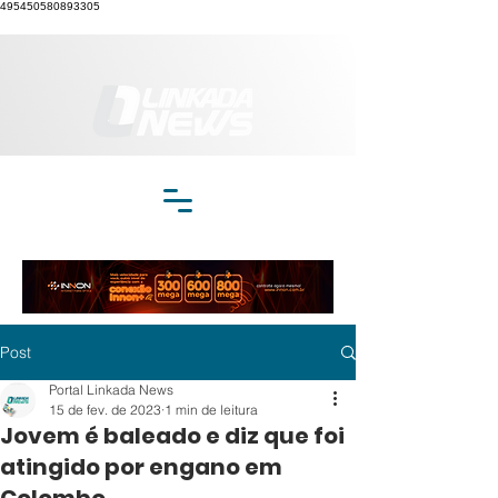
495450580893305
Post
Portal Linkada News
15 de fev. de 2023
1 min de leitura
Jovem é baleado e diz que foi
atingido por engano em