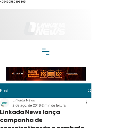
495450580893305
Post
Linkada News
2 de ago. de 2018
2 min de leitura
Linkada News lança
campanha de