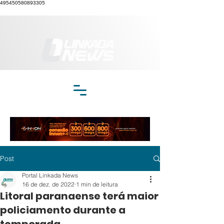
495450580893305
Post
Portal Linkada News
16 de dez. de 2022
1 min de leitura
Litoral paranaense terá maior
policiamento durante a