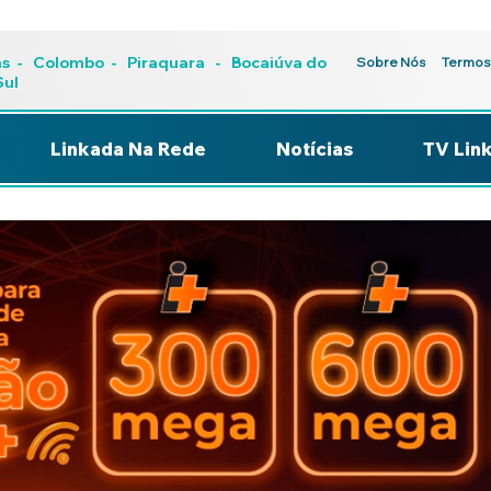
as
-
Colombo
-
Piraquara
- Bocaiúva do
Sobre Nós
Termos
Sul
Linkada Na Rede
Notícias
TV Lin