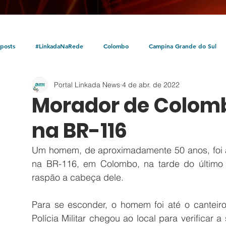
posts
#LinkadaNaRede
Colombo
Campina Grande do Sul
Portal Linkada News
4 de abr. de 2022
Política
Policial
Bocaiúva do Sul
Litoral
Parceria Linka
Morador de Colombo
na BR-116
Um homem, de aproximadamente 50 anos, foi ati
na BR-116, em Colombo, na tarde do último 
raspão a cabeça dele.
Para se esconder, o homem foi até o canteiro
Polícia Militar chegou ao local para verificar 