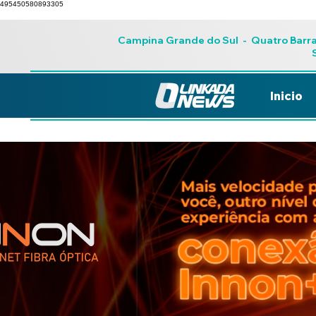
495450580893305
Campina Grande do Sul
-
Quatro Barr
Inicio