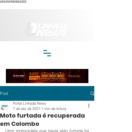
495450580893305
Post
Portal Linkada News
7 de abr. de 2021
1 min de leitura
Moto furtada é recuperada
em Colombo
Uma motocicleta que havia sido furtada foi 