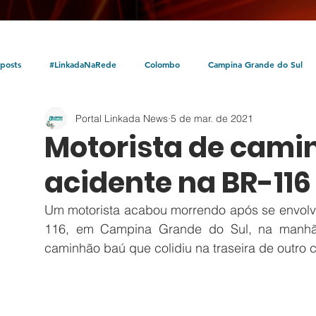
posts
#LinkadaNaRede
Colombo
Campina Grande do Sul
Portal Linkada News
5 de mar. de 2021
Política
Policial
Bocaiúva do Sul
Litoral
Parceria Linka
Motorista de cami
acidente na BR-116
Um motorista acabou morrendo após se envolv
116, em Campina Grande do Sul, na manhã d
caminhão baú que colidiu na traseira de outro