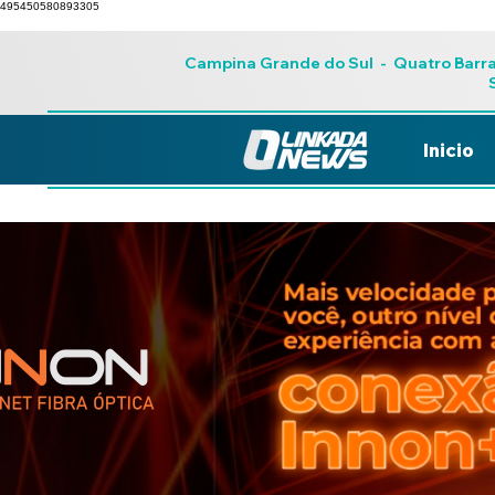
495450580893305
Campina Grande do Sul
-
Quatro Barr
Inicio