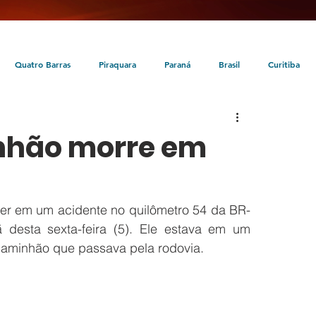
Quatro Barras
Piraquara
Paraná
Brasil
Curitiba
da
Tunas do Paraná
Cultura
Turismo
Entretenimento
nhão morre em
er em um acidente no quilômetro 54 da BR-
esta sexta-feira (5). Ele estava em um 
 caminhão que passava pela rodovia.