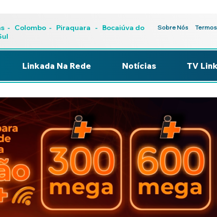
as
-
Colombo
-
Piraquara
- Bocaiúva do
Sobre Nós
Termos
Sul
Linkada Na Rede
Notícias
TV Lin