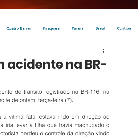
Quatro Barras
Piraquara
Paraná
Brasil
Curitiba
da
Tunas do Paraná
Cultura
Turismo
Entretenimento
m acidente na BR-
te de trânsito registrado na BR-116, na 
ite de ontem, terça-feira (7). 
a vítima fatal estava indo em direção ao 
a iria levar a filha que havia machucado o 
torista perdeu o controle da direção vindo 