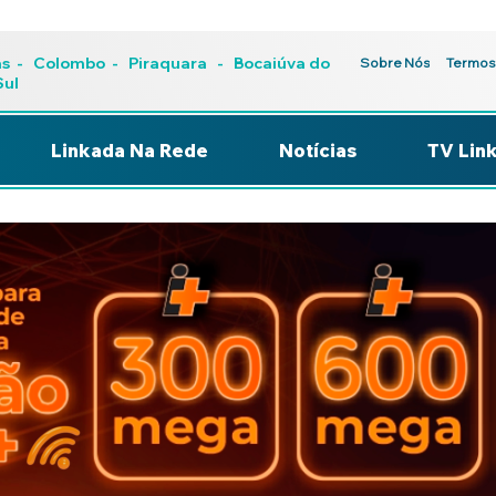
as
-
Colombo
-
Piraquara
- Bocaiúva do
Sobre Nós
Termos
Sul
Linkada Na Rede
Notícias
TV Lin