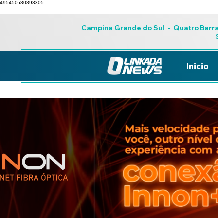
495450580893305
Campina Grande do Sul
-
Quatro Barr
Inicio