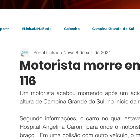
posts
#LinkadaNaRede
Colombo
Campina Grande do Sul
Portal Linkada News
8 de set. de 2021
Política
Policial
Bocaiúva do Sul
Litoral
Parceria Linka
Motorista morre e
116
Um motorista acabou morrendo após um aciden
altura de Campina Grande do Sul, no início da no
Segundo informações, o carro no qual estava 
Hospital Angelina Caron, para onde o motorist
braço.  Em uma colisão com outro veículo, o mo