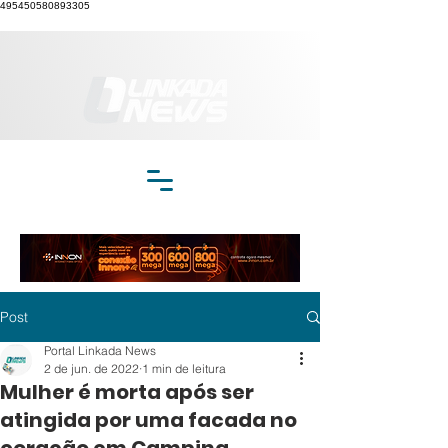
495450580893305
Post
Portal Linkada News
2 de jun. de 2022
1 min de leitura
Mulher é morta após ser
atingida por uma facada no