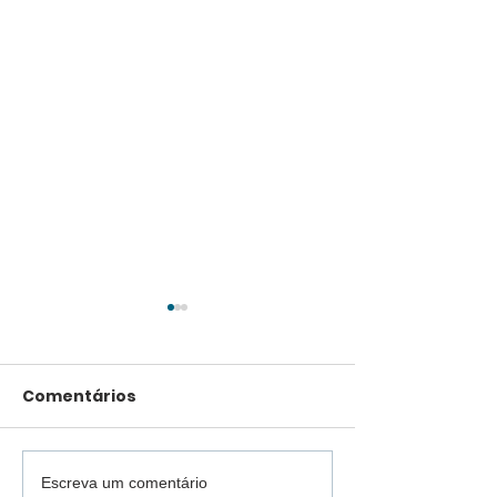
Comentários
Escreva um comentário
Viação Castelo
Ary Marques