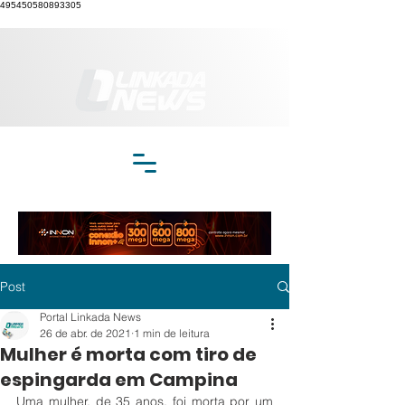
495450580893305
Post
Portal Linkada News
26 de abr. de 2021
1 min de leitura
Mulher é morta com tiro de
espingarda em Campina
Uma mulher, de 35 anos, foi morta por um 