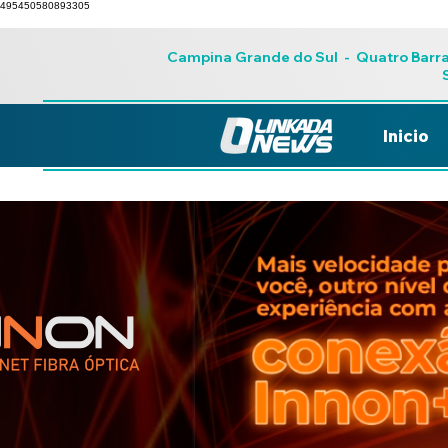
495450580893305
Campina Grande do Sul
-
Quatro Barr
Inicio