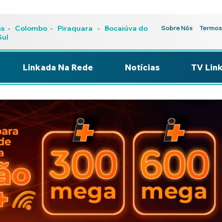
as
-
Colombo
-
Piraquara
- Bocaiúva do
Sobre Nós
Termos
Sul
Linkada Na Rede
Notícias
TV Lin