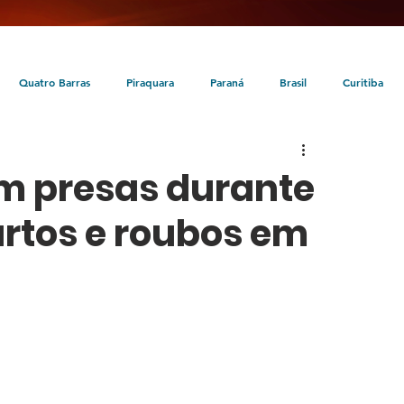
Quatro Barras
Piraquara
Paraná
Brasil
Curitiba
da
Tunas do Paraná
Cultura
Turismo
Entretenimento
m presas durante
rtos e roubos em