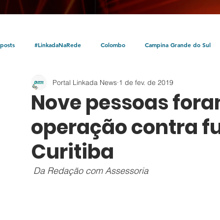
posts
#LinkadaNaRede
Colombo
Campina Grande do Sul
Portal Linkada News
1 de fev. de 2019
Política
Policial
Bocaiúva do Sul
Litoral
Parceria Linka
Nove pessoas fora
operação contra fu
Curitiba
Da Redação com Assessoria