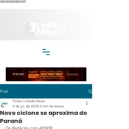
495450580893305
Post
Portal Linkada News
6 de jul. de 2020
2 min de leitura
Novo ciclone se aproxima do
Paraná
Da Redação com AENPR