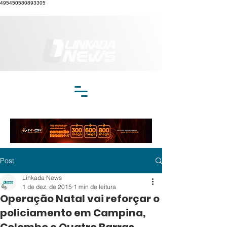
495450580893305
Post
Linkada News
1 de dez. de 2015
1 min de leitura
Operação Natal vai reforçar o
policiamento em Campina,