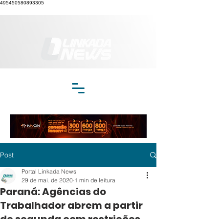
495450580893305
Post
Portal Linkada News
29 de mai. de 2020
1 min de leitura
Paraná: Agências do
Trabalhador abrem a partir