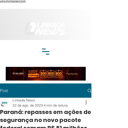
495450580893305
Post
Linkada News
22 de ago. de 2023
4 min de leitura
Paraná: repasses em ações de
segurança no novo pacote