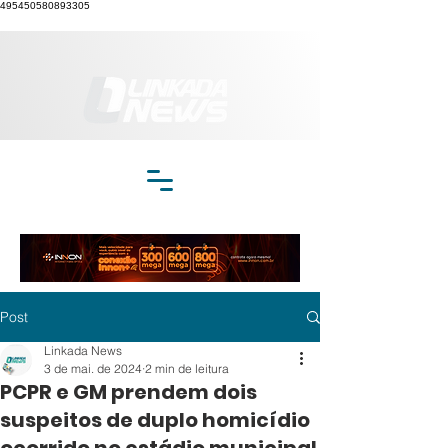
495450580893305
Post
Linkada News
3 de mai. de 2024
2 min de leitura
PCPR e GM prendem dois
suspeitos de duplo homicídio