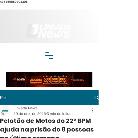
495450580893305
Post
Linkada News
19 de dez. de 2015
3 min de leitura
Pelotão de Motos do 22º BPM
ajuda na prisão de 8 pessoas