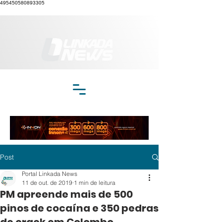
495450580893305
Post
Portal Linkada News
11 de out. de 2019
1 min de leitura
PM apreende mais de 500
pinos de cocaína e 350 pedras