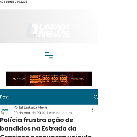
495450580893305
Post
Portal Linkada News
20 de mar. de 2019
1 min de leitura
Polícia frustra ação de
bandidos na Estrada da