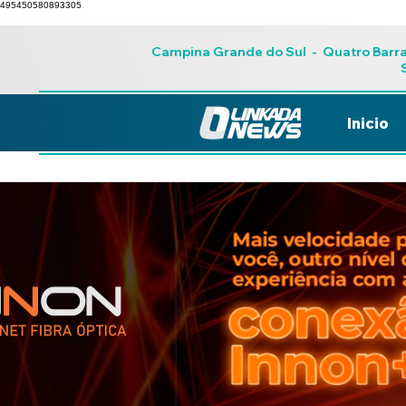
495450580893305
Campina Grande do Sul
-
Quatro Barr
Inicio