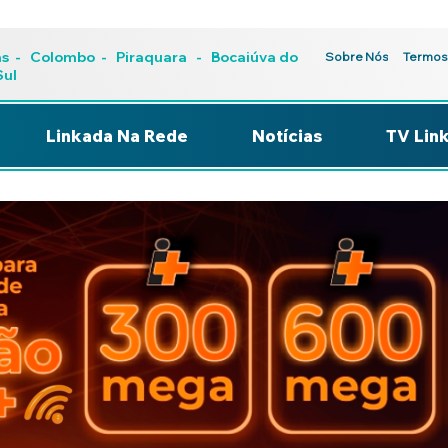
as
-
Colombo
-
Piraquara
- Bocaiúva do
Sobre Nós
Termos
Sul
Linkada Na Rede
Notícias
TV Lin