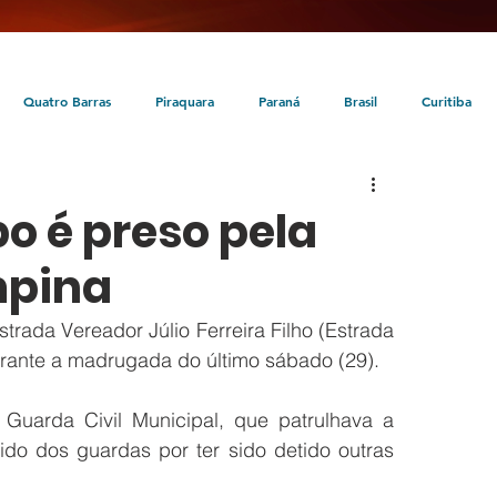
Quatro Barras
Piraquara
Paraná
Brasil
Curitiba
da
Tunas do Paraná
Cultura
Turismo
Entretenimento
o é preso pela
mpina
ada Vereador Júlio Ferreira Filho (Estrada 
rante a madrugada do último sábado (29). 
uarda Civil Municipal, que patrulhava a 
do dos guardas por ter sido detido outras 