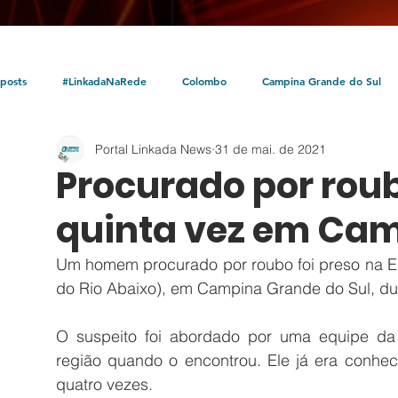
posts
#LinkadaNaRede
Colombo
Campina Grande do Sul
Portal Linkada News
31 de mai. de 2021
Política
Policial
Bocaiúva do Sul
Litoral
Parceria Linka
Procurado por roub
quinta vez em Ca
Um homem procurado por roubo foi preso na Estr
do Rio Abaixo), em Campina Grande do Sul, du
O suspeito foi abordado por uma equipe da G
região quando o encontrou. Ele já era conheci
quatro vezes. 