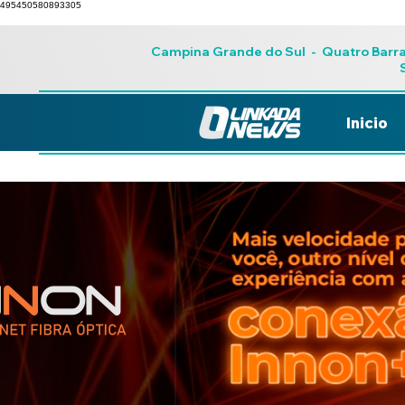
495450580893305
Campina Grande do Sul
-
Quatro Barr
Inicio