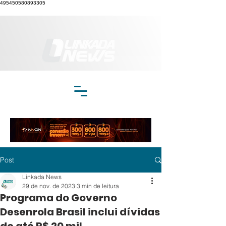
495450580893305
Post
Linkada News
29 de nov. de 2023
3 min de leitura
Programa do Governo
Desenrola Brasil inclui dívidas