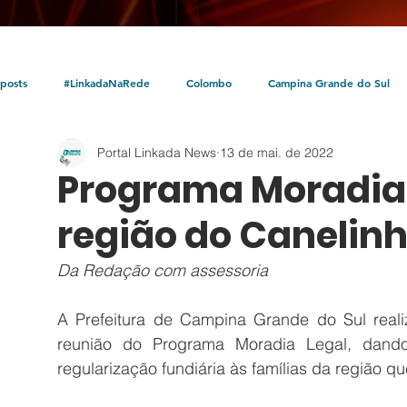
posts
#LinkadaNaRede
Colombo
Campina Grande do Sul
Portal Linkada News
13 de mai. de 2022
Política
Policial
Bocaiúva do Sul
Litoral
Parceria Linka
Programa Moradia 
região do Caneli
Da Redação com assessoria
A Prefeitura de Campina Grande do Sul reali
reunião do Programa Moradia Legal, dando 
regularização fundiária às famílias da região q