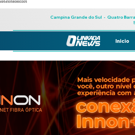
495450580893305
Campina Grande do Sul
-
Quatro Barr
Inicio