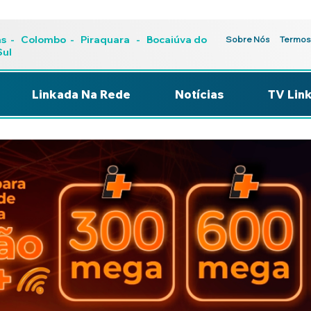
as
-
Colombo
-
Piraquara
- Bocaiúva do
Sobre Nós
Termos
Sul
Linkada Na Rede
Notícias
TV Lin