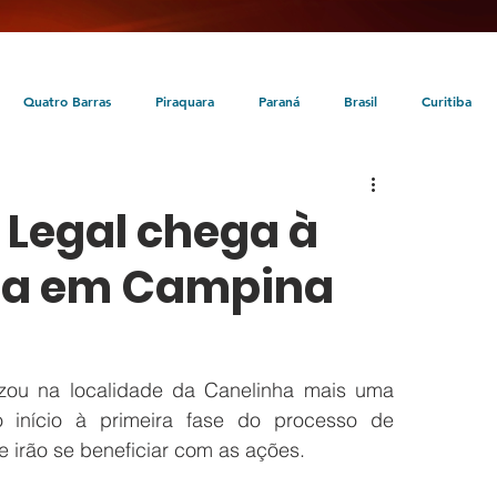
Quatro Barras
Piraquara
Paraná
Brasil
Curitiba
da
Tunas do Paraná
Cultura
Turismo
Entretenimento
Legal chega à
nha em Campina
zou na localidade da Canelinha mais uma 
início à primeira fase do processo de 
ue irão se beneficiar com as ações.