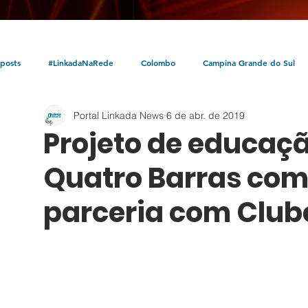
posts
#LinkadaNaRede
Colombo
Campina Grande do Sul
Portal Linkada News
6 de abr. de 2019
Política
Policial
Bocaiúva do Sul
Litoral
Parceria Linka
Projeto de educaçã
Quatro Barras com
parceria com Club