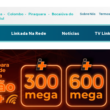
as
-
Colombo
-
Piraquara
- Bocaiúva do
Sobre Nós
Termos
Sul
Linkada Na Rede
Notícias
TV Lin