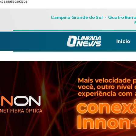
495450580893305
Campina Grande do Sul
-
Quatro Barr
Inicio