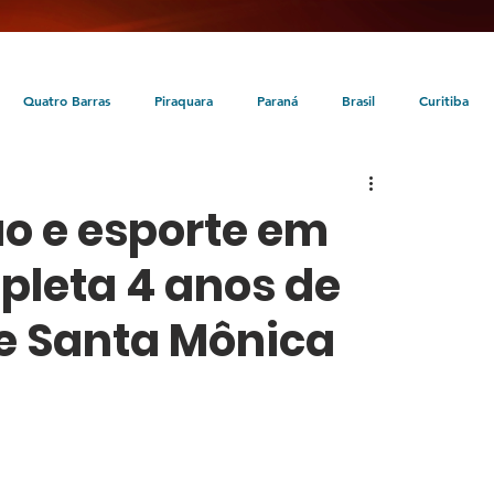
Quatro Barras
Piraquara
Paraná
Brasil
Curitiba
da
Tunas do Paraná
Cultura
Turismo
Entretenimento
o e esporte em
pleta 4 anos de
e Santa Mônica