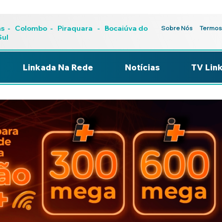
as
-
Colombo
-
Piraquara
- Bocaiúva do
Sobre Nós
Termos
Sul
Linkada Na Rede
Notícias
TV Lin