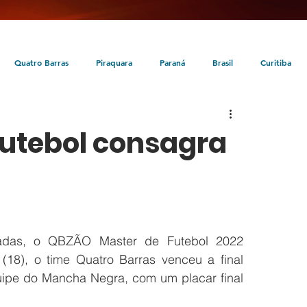
Quatro Barras
Piraquara
Paraná
Brasil
Curitiba
da
Tunas do Paraná
Cultura
Turismo
Entretenimento
utebol consagra
adas, o QBZÃO Master de Futebol 2022 
8), o time Quatro Barras venceu a final 
uipe do Mancha Negra, com um placar final 