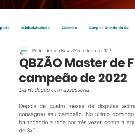
posts
#LinkadaNaRede
Colombo
Campina Grande do Sul
Portal Linkada News
20 de dez. de 2022
Política
Policial
Bocaiúva do Sul
Litoral
Parceria Linka
QBZÃO Master de F
campeão de 2022
Da Redação com assessoria
Depois de quatro meses de disputas acirr
consagrou seu campeão. No último domingo (1
balançando a rede por três vezes contra a eq
de 3x0. 