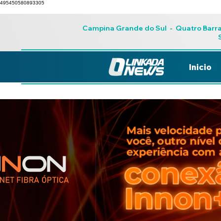
495450580893305
Campina Grande do Sul
-
Quatro Barr
Inicio