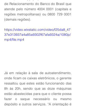
de Relacionamento do Banco do Brasil que 
atende pelo número 4004 0001 (capitais e 
regiões metropolitanas) ou 0800 729 0001 
(demais regiões).
https://video.wixstatic.com/video/f25da8_47
37e313937a4a85a9302f67afa9324a/1080p/
mp4/file.mp4
Já em relação à sala de autoatendimento, 
onde ficam os caixas eletrônicos, o gerente 
ressaltou que estes estão funcionando das 
8h às 20h, sendo que as doze máquinas 
estão abastecidas para que o cliente possa 
fazer o saque necessário ou mesmo 
depósito e outros serviços. “A orientação é 