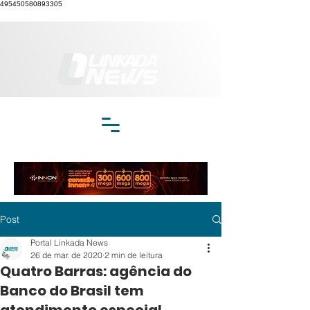
495450580893305
Post
Portal Linkada News
26 de mar. de 2020
2 min de leitura
Quatro Barras: agência do
Banco do Brasil tem