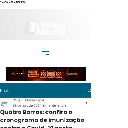
495450580893305
Post
Portal Linkada News
29 de jun. de 2021
2 min de leitura
Quatro Barras: confira o
cronograma de imunização