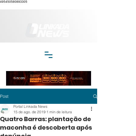
495450580893305
Post
Portal Linkada News
15 de ago. de 2019
1 min de leitura
Quatro Barras: plantação de
maconha é descoberta após