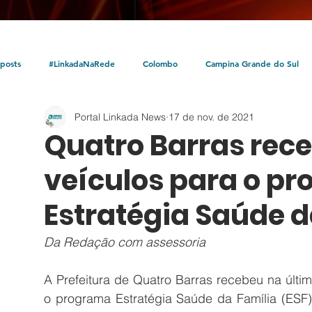
posts
#LinkadaNaRede
Colombo
Campina Grande do Sul
Portal Linkada News
17 de nov. de 2021
Política
Policial
Bocaiúva do Sul
Litoral
Parceria Linka
Quatro Barras rec
veículos para o p
Estratégia Saúde d
Da Redação com assessoria
A Prefeitura de Quatro Barras recebeu na última
o programa Estratégia Saúde da Família (ESF)