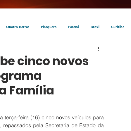
Quatro Barras
Piraquara
Paraná
Brasil
Curitiba
da
Tunas do Paraná
Cultura
Turismo
Entretenimento
ebe cinco novos
rograma
a Família
 terça-feira (16) cinco novos veículos para 
, repassados pela Secretaria de Estado da 