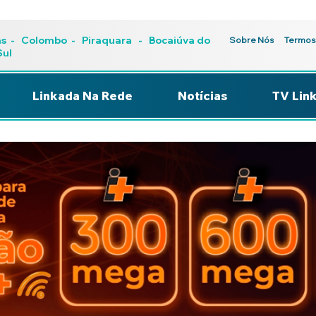
as
-
Colombo
-
Piraquara
- Bocaiúva do
Sobre Nós
Termos
Sul
Linkada Na Rede
Notícias
TV Lin