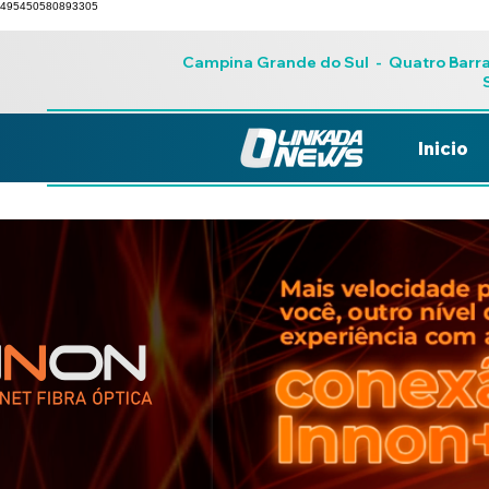
495450580893305
Campina Grande do Sul
-
Quatro Barr
Inicio