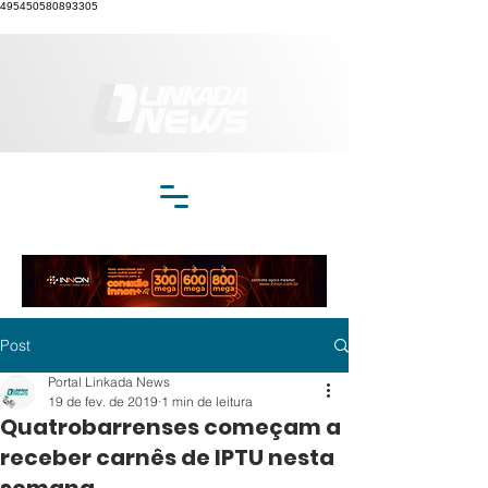
495450580893305
Post
Portal Linkada News
19 de fev. de 2019
1 min de leitura
Quatrobarrenses começam a
receber carnês de IPTU nesta