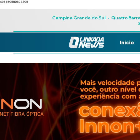
495450580893305
Campina Grande do Sul
-
Quatro Barr
Inicio