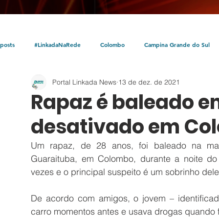
posts
#LinkadaNaRede
Colombo
Campina Grande do Sul
Portal Linkada News
13 de dez. de 2021
Política
Policial
Bocaiúva do Sul
Litoral
Parceria Linka
Rapaz é baleado e
desativado em Co
Um rapaz, de 28 anos, foi baleado na marg
Guaraituba, em Colombo, durante a noite do ú
vezes e o principal suspeito é um sobrinho dele
De acordo com amigos, o jovem – identificad
carro momentos antes e usava drogas quando f