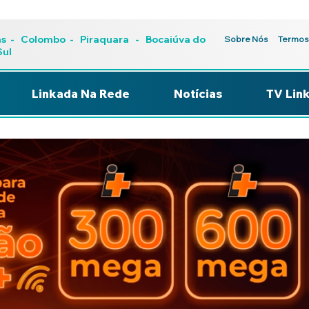
as
-
Colombo
-
Piraquara
- Bocaiúva do
Sobre Nós
Termos
Sul
Linkada Na Rede
Notícias
TV Lin