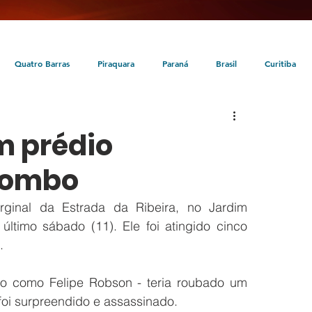
Quatro Barras
Piraquara
Paraná
Brasil
Curitiba
da
Tunas do Paraná
Cultura
Turismo
Entretenimento
m prédio
lombo
inal da Estrada da Ribeira, no Jardim 
ltimo sábado (11). Ele foi atingido cinco 
.
o como Felipe Robson - teria roubado um 
oi surpreendido e assassinado. 