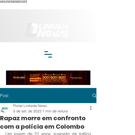
495450580893305
Post
Portal Linkada News
5 de set. de 2022
1 min de leitura
Rapaz morre em confronto
com a polícia em Colombo
Um jovem de 21 anos, suspeito de tráfico 