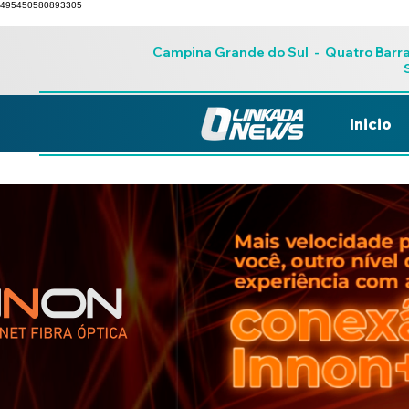
495450580893305
Campina Grande do Sul
-
Quatro Barr
Inicio