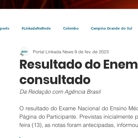
posts
#LinkadaNaRede
Colombo
Campina Grande do Sul
Portal Linkada News
9 de fev. de 2023
Política
Policial
Bocaiúva do Sul
Litoral
Parceria Linka
Resultado do Enem 
consultado
Da Redação com Agência Brasil
O resultado do Exame Nacional do Ensino Médio
Página do Participante. Previstas inicialment
feira (13), as notas foram antecipadas, informo