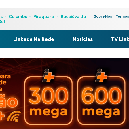
as
-
Colombo
-
Piraquara
- Bocaiúva do
Sobre Nós
Termos
Sul
Linkada Na Rede
Notícias
TV Lin