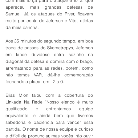
com mais força para o ataque e foi aí que 
apareceu mais grandes defesas de 
Samuel. Já os ataques do River, ficavam 
muito por conta de Jeferson e Vitor, atletas 
da meia cancha. 
Aos 35 minutos do segundo tempo, em boa 
troca de passes do Skemetrepys, Jeferson 
em lance duvidoso entra sozinho na 
diagonal da defesa e domina com o braço, 
arrematando para as redes, porém, como 
não temos VAR, dá-lhe comemoração 
fechando o placar em   2 a 0.
Elias Mion falou com a cobertura do 
Linkada Na Rede "Nosso elenco é muito 
qualificado e enfrentamos equipe 
equivalente, e ainda bem que tivemos 
sabedoria e paciência para vencer essa 
partida. O nome de nossa equipe é curioso 
e difícil de pronunciar, mas vocês irão ouvir 