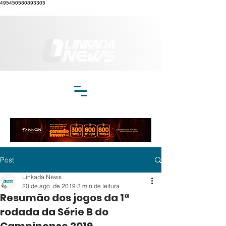
495450580893305
Post
Linkada News
20 de ago. de 2019
3 min de leitura
Resumão dos jogos da 1ª
rodada da Série B do