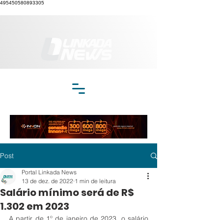
495450580893305
Post
Portal Linkada News
13 de dez. de 2022
1 min de leitura
Salário mínimo será de R$
1.302 em 2023
A partir de 1º de janeiro de 2023, o salário 