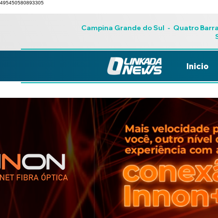
495450580893305
Campina Grande do Sul
-
Quatro Barr
Inicio