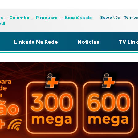
as
-
Colombo
-
Piraquara
- Bocaiúva do
Sobre Nós
Termos
Sul
Linkada Na Rede
Notícias
TV Lin