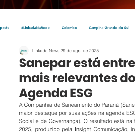
posts
#LinkadaNaRede
Colombo
Campina Grande do Sul
Linkada News
29 de ago. de 2025
Política
Policial
Bocaiúva do Sul
Litoral
Parceria Linka
Sanepar está entr
mais relevantes do
Agenda ESG
A Companhia de Saneamento do Paraná (Sanepar
maior destaque por suas ações na agenda ESG (
Social e de Governança). O resultado está na 
2025, produzido pela Insight Comunicação, in