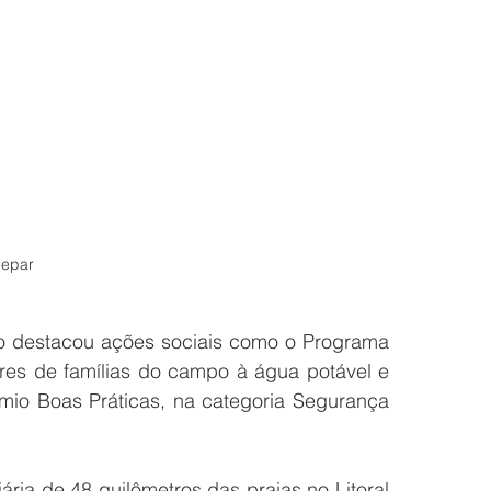
nepar
ão destacou ações sociais como o Programa 
res de famílias do campo à água potável e 
mio Boas Práticas, na categoria Segurança 
ária de 48 quilômetros das praias no Litoral 