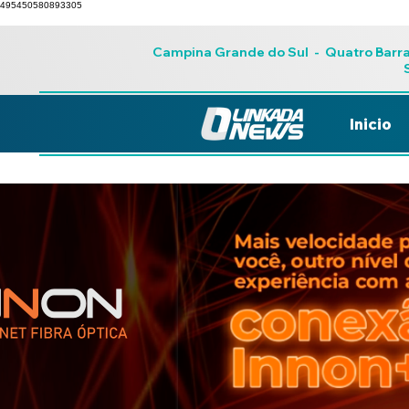
495450580893305
Campina Grande do Sul
-
Quatro Barr
Inicio