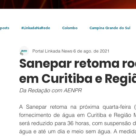
posts
#LinkadaNaRede
Colombo
Campina Grande do Sul
Portal Linkada News
6 de ago. de 2021
Política
Policial
Bocaiúva do Sul
Litoral
Parceria Linka
Sanepar retoma rod
em Curitiba e Regi
Da Redação com AENPR
A Sanepar retoma na próxima quarta-feira (
fornecimento de água em Curitiba e Região M
será reduzido para 36 horas, com suspensão de
água e até um dia e meio sem água. A medida