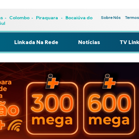
as
-
Colombo
-
Piraquara
- Bocaiúva do
Sobre Nós
Termos
Sul
Linkada Na Rede
Notícias
TV Lin