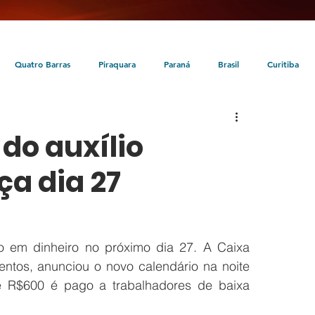
Quatro Barras
Piraquara
Paraná
Brasil
Curitiba
da
Tunas do Paraná
Cultura
Turismo
Entretenimento
do auxílio
a dia 27
 em dinheiro no próximo dia 27. A Caixa 
tos, anunciou o novo calendário na noite 
e R$600 é pago a trabalhadores de baixa 