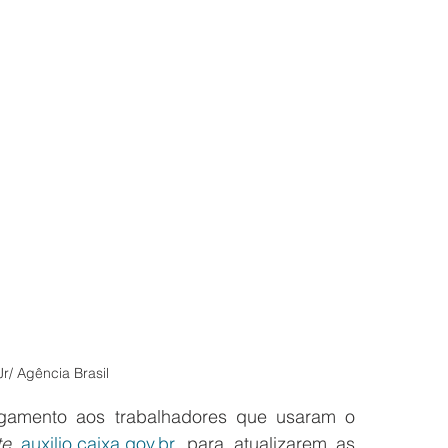
Jr/ Agência Brasil
amento aos trabalhadores que usaram o 
te
auxilio.caixa.gov.br
, para atualizarem as 