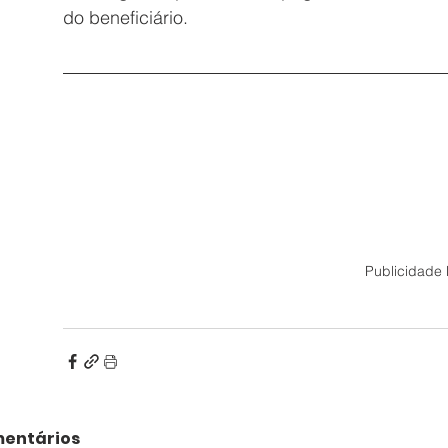
do beneficiário.
Publicidade 
entários