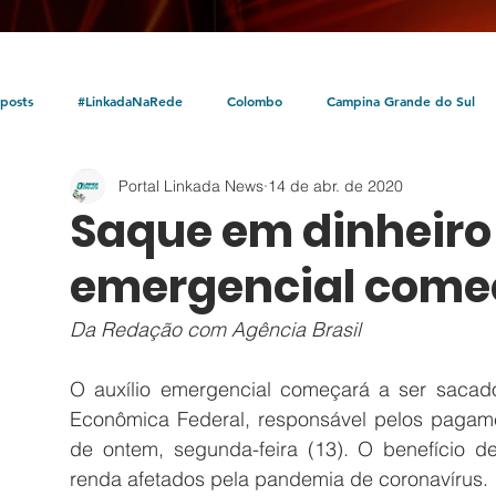
posts
#LinkadaNaRede
Colombo
Campina Grande do Sul
Portal Linkada News
14 de abr. de 2020
Política
Policial
Bocaiúva do Sul
Litoral
Parceria Linka
Saque em dinheiro 
emergencial começ
Da Redação com Agência Brasil
O auxílio emergencial começará a ser sacado
Econômica Federal, responsável pelos pagamen
de ontem, segunda-feira (13). O benefício d
renda afetados pela pandemia de coronavírus.