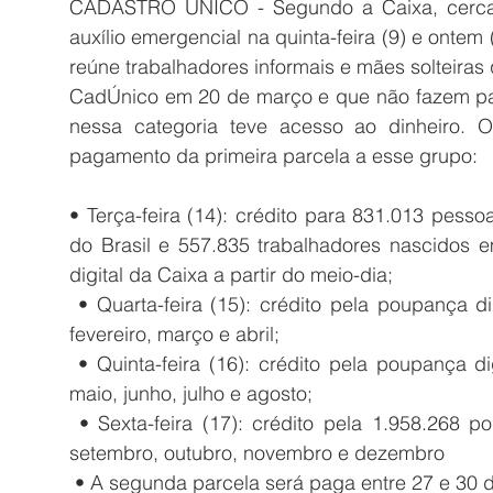
CADASTRO ÚNICO - Segundo a Caixa, cerca 
auxílio emergencial na quinta-feira (9) e ontem 
reúne trabalhadores informais e mães solteira
CadÚnico em 20 de março e que não fazem par
nessa categoria teve acesso ao dinheiro. 
pagamento da primeira parcela a esse grupo:
• Terça-feira (14): crédito para 831.013 pess
do Brasil e 557.835 trabalhadores nascidos 
digital da Caixa a partir do meio-dia;
 • Quarta-feira (15): crédito pela poupança digital para 1.635.291 pessoas nascidas em 
fevereiro, março e abril;
 • Quinta-feira (16): crédito pela poupança digital para 2.282.321 pessoas nascidas em 
maio, junho, julho e agosto;
 • Sexta-feira (17): crédito pela 1.958.268 poupança digital para pessoas nascidas em 
setembro, outubro, novembro e dezembro
 • A segunda parcela será paga entre 27 e 30 de abril, dependendo do mês de nascimento 