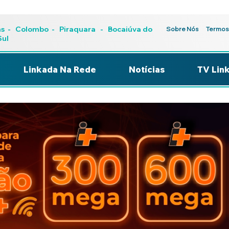
as
-
Colombo
-
Piraquara
- Bocaiúva do
Sobre Nós
Termos
Sul
Linkada Na Rede
Notícias
TV Lin