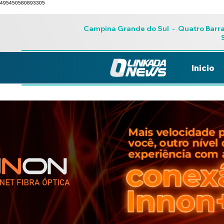
495450580893305
Campina Grande do Sul
-
Quatro Barr
Inicio