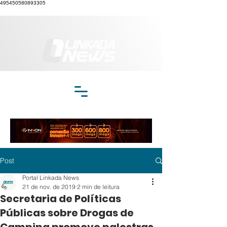
495450580893305
Post
Portal Linkada News
21 de nov. de 2019
2 min de leitura
Secretaria de Políticas
Públicas sobre Drogas de