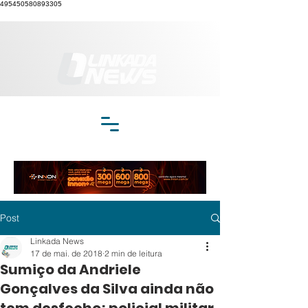
495450580893305
Post
Linkada News
17 de mai. de 2018
2 min de leitura
Sumiço da Andriele
Gonçalves da Silva ainda não