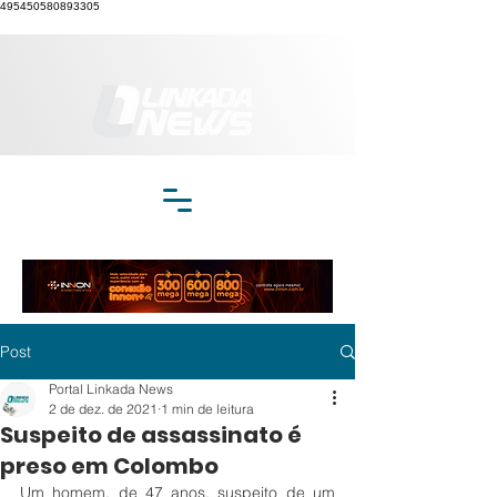
495450580893305
Post
Portal Linkada News
2 de dez. de 2021
1 min de leitura
Suspeito de assassinato é
preso em Colombo
Um homem, de 47 anos, suspeito de um 