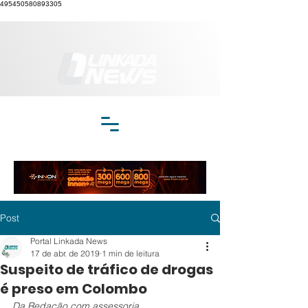
495450580893305
Post
Portal Linkada News
17 de abr. de 2019
1 min de leitura
Suspeito de tráfico de drogas
é preso em Colombo
Da Redação com assessoria