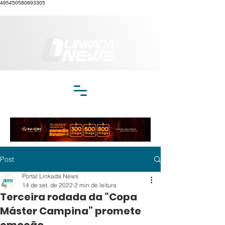
495450580893305
Post
Portal Linkada News
14 de set. de 2022
2 min de leitura
Terceira rodada da “Copa
Máster Campina” promete