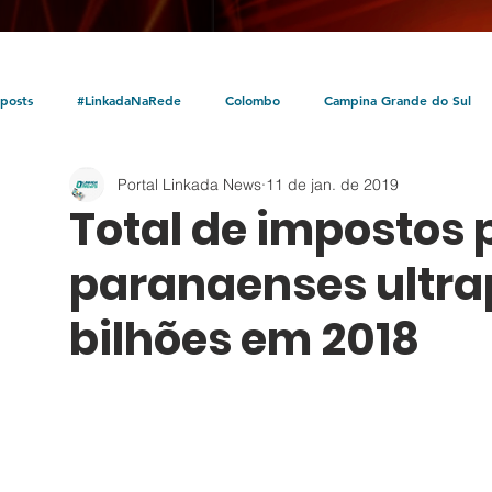
posts
#LinkadaNaRede
Colombo
Campina Grande do Sul
Portal Linkada News
11 de jan. de 2019
Política
Policial
Bocaiúva do Sul
Litoral
Parceria Linka
Total de impostos 
paranaenses ultra
bilhões em 2018