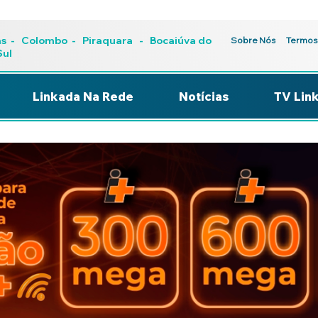
as
-
Colombo
-
Piraquara
- Bocaiúva do
Sobre Nós
Termos
Sul
Linkada Na Rede
Notícias
TV Lin