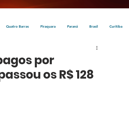
Quatro Barras
Piraquara
Paraná
Brasil
Curitiba
da
Tunas do Paraná
Cultura
Turismo
Entretenimento
pagos por
passou os R$ 128