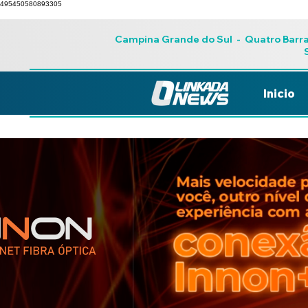
495450580893305
Campina Grande do Sul
-
Quatro Barr
Inicio