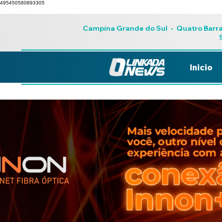
495450580893305
Campina Grande do Sul
-
Quatro Barr
Inicio