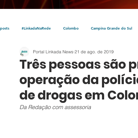
posts
#LinkadaNaRede
Colombo
Campina Grande do Sul
Portal Linkada News
21 de ago. de 2019
Política
Policial
Bocaiúva do Sul
Litoral
Parceria Linka
Três pessoas são 
operação da polícia
de drogas em Col
Da Redação com assessoria  