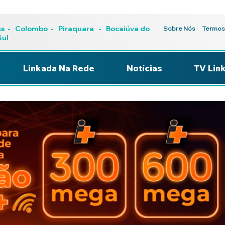
as
-
Colombo
-
Piraquara
- Bocaiúva do
Sobre Nós
Termos
Sul
Linkada Na Rede
Notícias
TV Lin