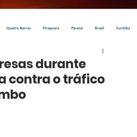
Quatro Barras
Piraquara
Paraná
Brasil
Curitiba
da
Tunas do Paraná
Cultura
Turismo
Entretenimento
presas durante
 contra o tráfico
ombo