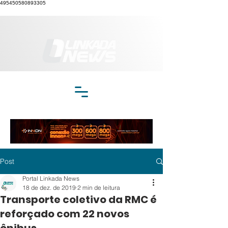
495450580893305
Post
Portal Linkada News
18 de dez. de 2019
2 min de leitura
Transporte coletivo da RMC é
reforçado com 22 novos