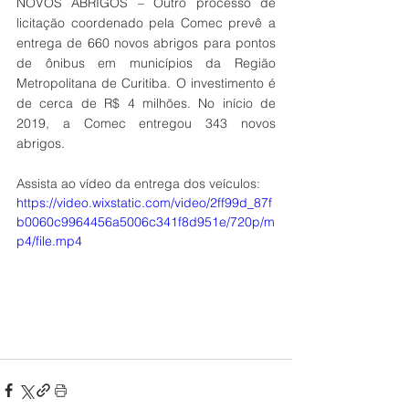
NOVOS ABRIGOS – Outro processo de 
licitação coordenado pela Comec prevê a 
entrega de 660 novos abrigos para pontos 
de ônibus em municípios da Região 
Metropolitana de Curitiba. O investimento é 
de cerca de R$ 4 milhões. No início de 
2019, a Comec entregou 343 novos 
abrigos.
Assista ao vídeo da entrega dos veículos:
https://video.wixstatic.com/video/2ff99d_87f
b0060c9964456a5006c341f8d951e/720p/m
p4/file.mp4