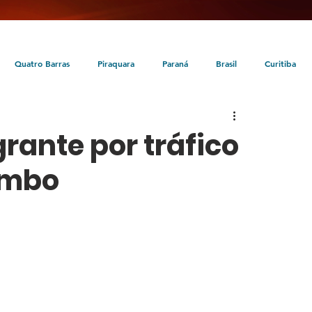
Quatro Barras
Piraquara
Paraná
Brasil
Curitiba
da
Tunas do Paraná
Cultura
Turismo
Entretenimento
grante por tráfico
ombo