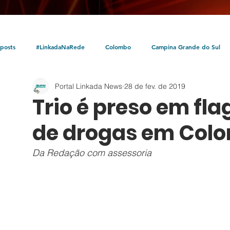
posts
#LinkadaNaRede
Colombo
Campina Grande do Sul
Portal Linkada News
28 de fev. de 2019
Política
Policial
Bocaiúva do Sul
Litoral
Parceria Linka
Trio é preso em fla
de drogas em Col
Da Redação com assessoria