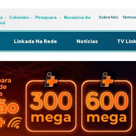
as
-
Colombo
-
Piraquara
- Bocaiúva do
Sobre Nós
Termos
Sul
Linkada Na Rede
Notícias
TV Lin