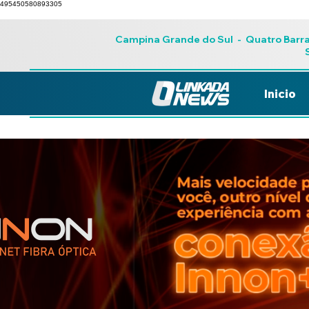
495450580893305
Campina Grande do Sul
-
Quatro Barr
Inicio