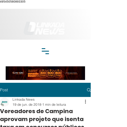
495450580893305
Post
Linkada News
19 de jun. de 2018
1 min de leitura
Vereadores de Campina
aprovam projeto que isenta